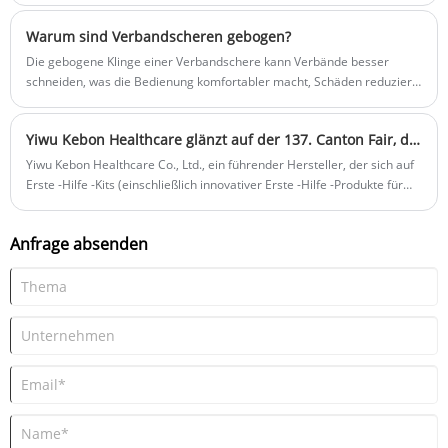
Warum sind Verbandscheren gebogen?
Die gebogene Klinge einer Verbandschere kann Verbände besser
schneiden, was die Bedienung komfortabler macht, Schäden reduziert,
die Haltbarkeit erhöht und andere Vorteile bietet. Diese Art von Schere
wird häufig zum Schneiden von Verbänden und anderen Operationen
Yiwu Kebon Healthcare glänzt auf der 137. Canton Fair, die weltweite Expansion der Augen in der Herbstsitzung
verwendet.
Yiwu Kebon Healthcare Co., Ltd., ein führender Hersteller, der sich auf
Erste -Hilfe -Kits (einschließlich innovativer Erste -Hilfe -Produkte für
Haustiere) spezialisiert hat, nahm stolz an der 137. China Import- und
Exportmesse (Canton Fair) vom 1. bis 5. Mai 2025 in Guangzhou teil.
Anfrage absenden
Diese angesehene internationale Plattform ermöglichte es dem
Unternehmen, einem globalen Publikum seine neuesten
Ersthilfeinnovationen zu zeigen und Verbindungen zu Partnern weltweit
zu stärken.