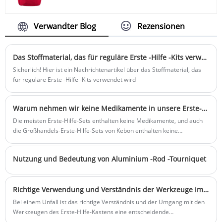
qualitativ hochwertige Erste-Hilfe-Kits.
Wert auf die Qualität unserer Erste-Hilfe-
Probe: Innerhalb von 5 Tagen vorbereitet
Sets. Wir befolgen die
Vorlaufzeit: 20–35 Tage
Qualitätsanforderungen und -vorschriften
Verwandter Blog
Rezensionen
Logo-Druck: Unterstützung der
jedes Marktes und wenden strenge
Anpassung: Einschließlich Seidendruck,
Qualitätskontrollmaßnahmen an, um
Wärmeübertragung usw.
sicherzustellen, dass die Qualität jedes
Das Stoffmaterial, das für reguläre Erste -Hilfe -Kits verwendet wird
Erste-Hilfe-Sets den Anforderungen
Sicherlich! Hier ist ein Nachrichtenartikel über das Stoffmaterial, das
entspricht. Dies umfasst alles von der
für reguläre Erste -Hilfe -Kits verwendet wird
Auswahl der Rohstoffe über die
Überwachung des Produktionsprozesses
bis hin zur Inspektion und Prüfung des
Warum nehmen wir keine Medikamente in unsere Erste-Hilfe-Sets auf?
Endprodukts. Wir reagieren zeitnah auf
Die meisten Erste-Hilfe-Sets enthalten keine Medikamente, und auch
die Bedürfnisse unserer Kunden und
die Großhandels-Erste-Hilfe-Sets von Kebon enthalten keine
bieten hervorragende Pre-Sales- und
Medikamente. Sie müssen Medikamente entsprechend Ihrem eigenen
After-Sales-Services, um ein gutes
Bedarf kaufen.
Kundenerlebnis zu schaffen.
Nutzung und Bedeutung von Aluminium -Rod -Tourniquet
Richtige Verwendung und Verständnis der Werkzeuge im Erste-Hilfe-Kasten
Bei einem Unfall ist das richtige Verständnis und der Umgang mit den
Werkzeugen des Erste-Hilfe-Kastens eine entscheidende
Voraussetzung für die Durchführung von Erste-Hilfe-Maßnahmen.