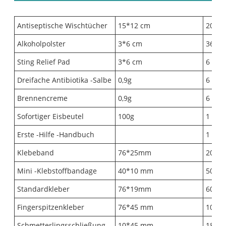
Antiseptische Wischtücher
15*12 cm
20
Alkoholpolster
3*6 cm
36
Sting Relief Pad
3*6 cm
6
Dreifache Antibiotika -Salbe
0,9g
6
Brennencreme
0,9g
6
Sofortiger Eisbeutel
100g
1
Erste -Hilfe -Handbuch
1
Klebeband
76*25mm
20
Mini -Klebstoffbandage
40*10 mm
50
Standardkleber
76*19mm
60
Fingerspitzenkleber
76*45 mm
10
Schmetterlingsschließung
10*45 mm
18