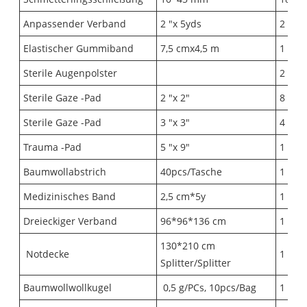
Anpassender Verband
2 "x 5yds
2
Elastischer Gummiband
7,5 cmx4,5 m
1
Sterile Augenpolster
2
Sterile Gaze -Pad
2 "x 2"
8
Sterile Gaze -Pad
3 "x 3"
4
Trauma -Pad
5 "x 9"
1
Baumwollabstrich
40pcs/Tasche
1
Medizinisches Band
2,5 cm*5y
1
Dreieckiger Verband
96*96*136 cm
1
130*210 cm
Notdecke
1
Splitter/Splitter
Baumwollwollkugel
0,5 g/PCs, 10pcs/Bag
1