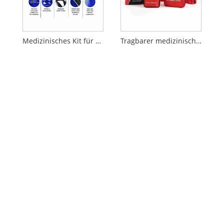
Medizinisches Kit für Tagesausflügler der Mountain Series
Tragbarer medizinischer Erste-Hilfe-Koffer