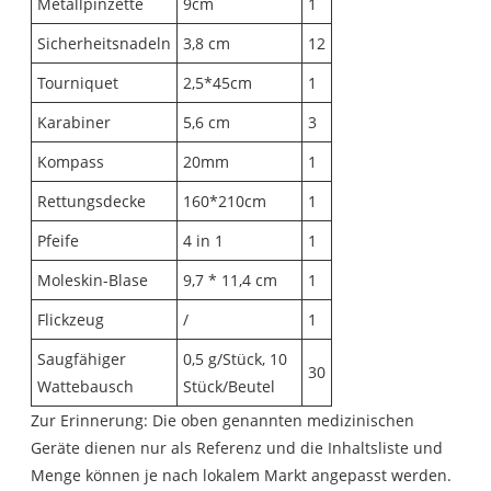
Metallpinzette
9cm
1
Sicherheitsnadeln
3,8 cm
12
Tourniquet
2,5*45cm
1
Karabiner
5,6 cm
3
Kompass
20mm
1
Rettungsdecke
160*210cm
1
Pfeife
4 in 1
1
Moleskin-Blase
9,7 * 11,4 cm
1
Flickzeug
/
1
Saugfähiger
0,5 g/Stück, 10
30
Wattebausch
Stück/Beutel
Zur Erinnerung: Die oben genannten medizinischen
Geräte dienen nur als Referenz und die Inhaltsliste und
Menge können je nach lokalem Markt angepasst werden.