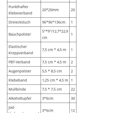
Punkthafter
20*20mm
20
Klebeverband
Dreieckstuch
96*96*136cm
1
5"*9"/12,7*22,9
Bauchpolster
1
cm
Elastischer
7,5 cm * 4,5 m
1
Kreppverband
PBT-Verband
7,5 cm * 4,5 m
2
Augenpolster
5,5 * 8,5 cm
2
Klebeband
1,25 cm * 4,5 m
1
Mullbinde
7,5 * 7,5 cm
22
Alkoholtupfer
3*6cm
30
Jod-
3*6cm
12