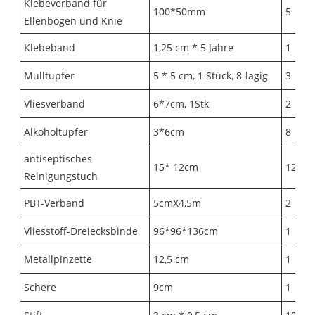
Klebeverband für
100*50mm
5
Ellenbogen und Knie
Klebeband
1,25 cm * 5 Jahre
1
Mulltupfer
5 * 5 cm, 1 Stück, 8-lagig
3
Vliesverband
6*7cm, 1Stk
2
Alkoholtupfer
3*6cm
8
antiseptisches
15* 12cm
12
Reinigungstuch
PBT-Verband
5cmX4,5m
2
Vliesstoff-Dreiecksbinde
96*96*136cm
1
Metallpinzette
12,5 cm
1
Schere
9cm
1