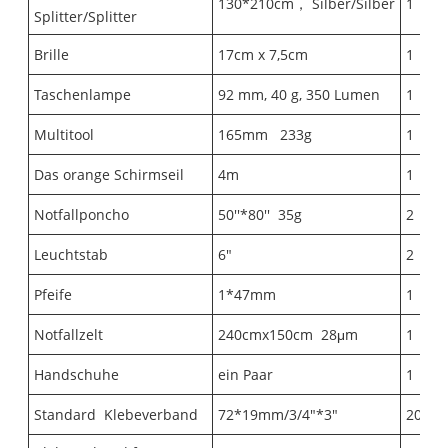
130*210cm
，
Silber/Silber
1
Splitter/Splitter
Brille
17cm x 7,5cm
1
Taschenlampe
92 mm, 40 g, 350 Lumen
1
Multitool
165mm
233g
1
Das orange Schirmseil
4m
1
Notfallponcho
50''*80''
35g
2
Leuchtstab
6"
2
Pfeife
1*47mm
1
Notfallzelt
240cmx150cm
28μm
1
Handschuhe
ein Paar
1
Standard
Klebeverband
72*19mm/3/4"*3"
20