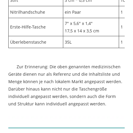
Stift
3 cm * 0,5 cm
10
Nitrilhandschuhe
ein Paar
1
7" x 5,6" x 1,4"
Erste-Hilfe-Tasche
1
17,5 x 14 x 3,5 cm
Überlebenstasche
35L
1
Zur Erinnerung: Die oben genannten medizinischen
Geräte dienen nur als Referenz und die Inhaltsliste und
Menge können je nach lokalem Markt angepasst werden.
Darüber hinaus kann nicht nur die Taschengröße
individuell angepasst werden, sondern auch die Form
und Struktur kann individuell angepasst werden.
Produktpräsentation