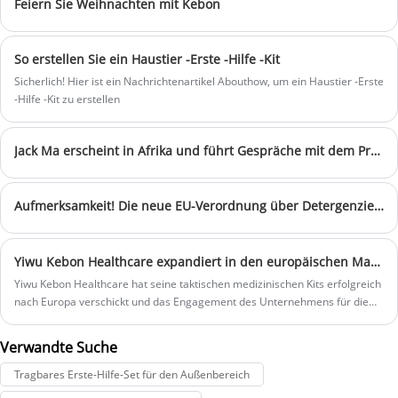
Feiern Sie Weihnachten mit Kebon
entwickeln uns kontinuierlich weiter, um
Sie in einem wettbewerbsintensiven und
sich ständig verändernden Markt zu
So erstellen Sie ein Haustier -Erste -Hilfe -Kit
unterstützen.
Preis:
20,1–28,8 $
Sicherlich! Hier ist ein Nachrichtenartikel Abouthow, um ein Haustier -Erste
Taschengröße:
32 x 24 x 24 cm
-Hilfe -Kit zu erstellen
Taschenmaterial:
Polyester
Kartonfarbe:
Rot oder Individualisierung
Probe:
Innerhalb von 5 Tagen zubereitet
Jack Ma erscheint in Afrika und führt Gespräche mit dem Präsidenten von Ruanda
Lieferzeit:
20 Tage-35 Tage
Logodruck:
Unterstützen Sie die
Anpassung
Aufmerksamkeit! Die neue EU-Verordnung über Detergenzien und Tenside steht kurz vor der Umsetzung
Yiwu Kebon Healthcare expandiert in den europäischen Markt mit Tactical Medical Kits Sendung
Yiwu Kebon Healthcare hat seine taktischen medizinischen Kits erfolgreich
nach Europa verschickt und das Engagement des Unternehmens für die
Ausdehnung neuer internationaler Märkte hervorgehoben. Dieser
Meilenstein verstärkt die Position von Kebon Healthcare als
Verwandte Suche
vertrauenswürdiger Hersteller von professionellen Ersten Hilfe- und
Überlebenslösungen.
Tragbares Erste-Hilfe-Set für den Außenbereich