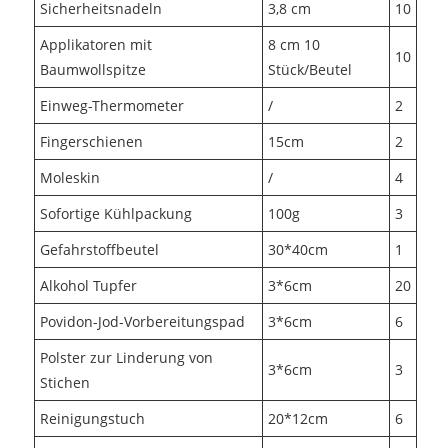
Sicherheitsnadeln
3,8 cm
10
Applikatoren mit
8 cm 10
10
Baumwollspitze
Stück/Beutel
Einweg-Thermometer
/
2
Fingerschienen
15cm
2
Moleskin
/
4
Sofortige Kühlpackung
100g
3
Gefahrstoffbeutel
30*40cm
1
Alkohol Tupfer
3*6cm
20
Povidon-Jod-Vorbereitungspad
3*6cm
6
Polster zur Linderung von
3*6cm
3
Stichen
Reinigungstuch
20*12cm
6