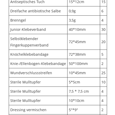
Antiseptisches Tuch
15*12cm
15
Dreifache antibiotische Salbe
0,9g
6
Brenngel
3,5g
4
Junior-Klebeverband
40*10mm
30
Selbstklebender
72*45mm
20
Fingerkuppenverband
Knöchelklebebandage
72*38mm
5
Knie-/Ellenbogen-Klebebandage
50*100mm
2
Wundverschlussstreifen
10*45mm
25
Sterile Mulltupfer
5*5cm
10
Sterile Mulltupfer
7,5 * 7,5 cm
4
Sterile Mulltupfer
10*10cm
4
Dressing vermischen
5"*9"
2