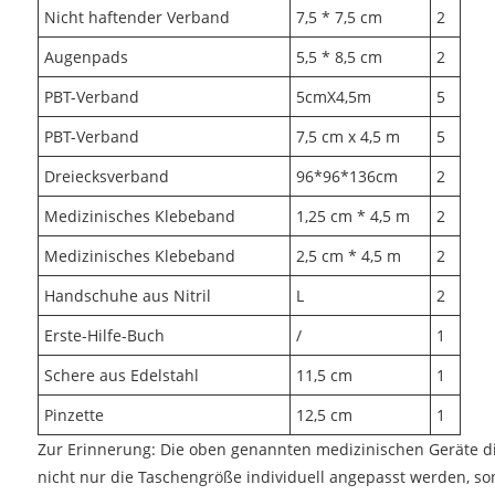
Nicht haftender Verband
7,5 * 7,5 cm
2
Augenpads
5,5 * 8,5 cm
2
PBT-Verband
5cmX4,5m
5
PBT-Verband
7,5 cm x 4,5 m
5
Dreiecksverband
96*96*136cm
2
Medizinisches Klebeband
1,25 cm * 4,5 m
2
Medizinisches Klebeband
2,5 cm * 4,5 m
2
Handschuhe aus Nitril
L
2
Erste-Hilfe-Buch
/
1
Schere aus Edelstahl
11,5 cm
1
Pinzette
12,5 cm
1
Zur Erinnerung: Die oben genannten medizinischen Geräte d
nicht nur die Taschengröße individuell angepasst werden, so