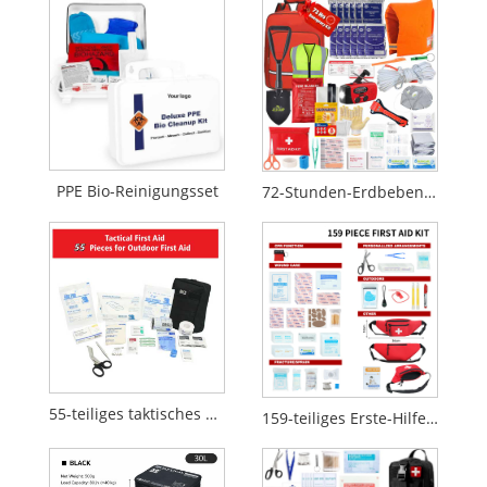
PPE Bio-Reinigungsset
72-Stunden-Erdbeben-Überlebensrucksack, Feuerkatastrophen-Notfallset
55-teiliges taktisches Erste-Hilfe-Set für den Outdoor- und Notfalleinsatz
159-teiliges Erste-Hilfe-Set mit Hüfttasche