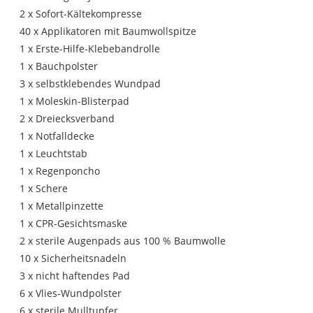
2 x Sofort-Kältekompresse
40 x Applikatoren mit Baumwollspitze
1 x Erste-Hilfe-Klebebandrolle
1 x Bauchpolster
3 x selbstklebendes Wundpad
1 x Moleskin-Blisterpad
2 x Dreiecksverband
1 x Notfalldecke
1 x Leuchtstab
1 x Regenponcho
1 x Schere
1 x Metallpinzette
1 x CPR-Gesichtsmaske
2 x sterile Augenpads aus 100 % Baumwolle
10 x Sicherheitsnadeln
3 x nicht haftendes Pad
6 x Vlies-Wundpolster
6 x sterile Mulltupfer