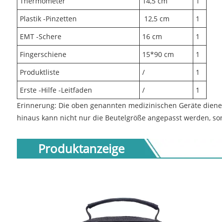
Thermometer
14,5 cm
1
Plastik -Pinzetten
12,5 cm
1
EMT -Schere
16 cm
1
Fingerschiene
15*90 cm
1
Produktliste
/
1
Erste -Hilfe -Leitfaden
/
1
Erinnerung: Die oben genannten medizinischen Geräte diene
hinaus kann nicht nur die Beutelgröße angepasst werden, s
Produktanzeige