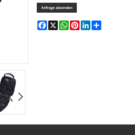
Anfrage absenden
Facebook
X
WhatsApp
Pinterest
LinkedIn
Share