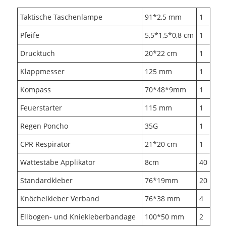
Taktische Taschenlampe
91*2,5 mm
1
Pfeife
5,5*1,5*0,8 cm
1
Drucktuch
20*22 cm
1
Klappmesser
125 mm
1
Kompass
70*48*9mm
1
Feuerstarter
115 mm
1
Regen Poncho
35G
1
CPR Respirator
21*20 cm
1
Wattestäbe Applikator
8cm
40
Standardkleber
76*19mm
20
Knöchelkleber Verband
76*38 mm
4
Ellbogen- und Kniekleberbandage
100*50 mm
2