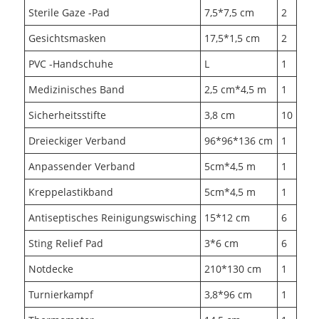
Sterile Gaze -Pad
7,5*7,5 cm
2
Gesichtsmasken
17,5*1,5 cm
2
PVC -Handschuhe
L
1
Medizinisches Band
2,5 cm*4,5 m
1
Sicherheitsstifte
3,8 cm
10
Dreieckiger Verband
96*96*136 cm
1
Anpassender Verband
5cm*4,5 m
1
Kreppelastikband
5cm*4,5 m
1
Antiseptisches Reinigungswisching
15*12 cm
6
Sting Relief Pad
3*6 cm
6
Notdecke
210*130 cm
1
Turnierkampf
3,8*96 cm
1