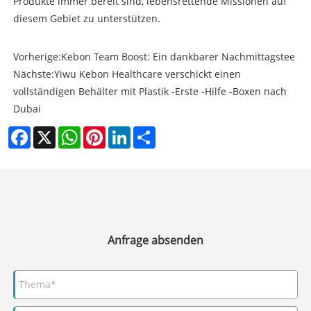
Produkte immer bereit sind, lebensrettende Missionen auf
diesem Gebiet zu unterstützen.
Vorherige:
Kebon Team Boost: Ein dankbarer Nachmittagstee
Nächste:
Yiwu Kebon Healthcare verschickt einen
vollständigen Behälter mit Plastik -Erste -Hilfe -Boxen nach
Dubai
Facebook
X
WhatsApp
Pinterest
LinkedIn
Share
Anfrage absenden