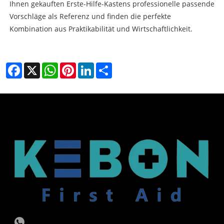
Ihnen gekauften Erste-Hilfe-Kastens professionelle passende
Vorschläge als Referenz und finden die perfekte
Kombination aus Praktikabilität und Wirtschaftlichkeit.
Facebook
X
WhatsApp
Pinterest
LinkedIn
Share